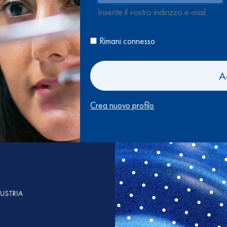
Inserite il vostro indirizzo e-mail.
Rimani connesso
A
Crea nuovo profilo