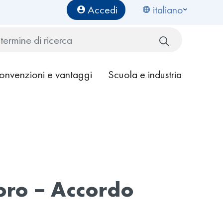
Benutzermenü
Accedi
italiano
Cerca
onvenzioni e vantaggi
Scuola e industria
voro – Accordo