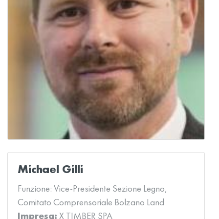
Michael Gilli
Funzione:
Vice-Presidente Sezione Legno,
Comitato Comprensoriale Bolzano Land
Impresa:
X TIMBER SPA