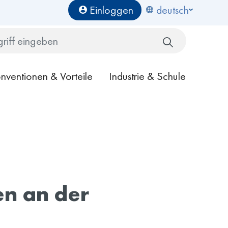
Benutzermenü
Einloggen
deutsch
Search
nventionen & Vorteile
Industrie & Schule
en an der