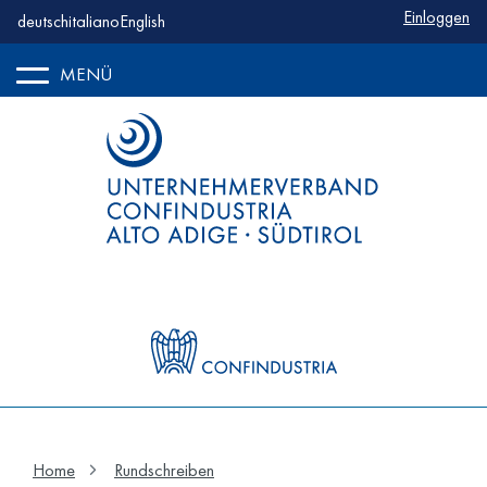
Benutzerm
Einloggen
deutsch
italiano
English
MENÜ
Home
Rundschreiben